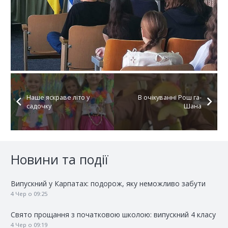
Наше яскраве літо у
В очікуванні Рош га-
садочку
Шана
Новини та події
Випускний у Карпатах: подорож, яку неможливо забути
4 Чер о 09:25
Свято прощання з початковою школою: випускний 4 класу
4 Чер о 09:19