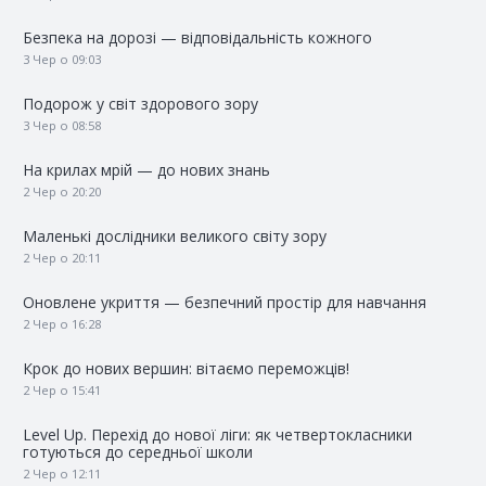
Безпека на дорозі — відповідальність кожного
3 Чер о 09:03
Подорож у світ здорового зору
3 Чер о 08:58
На крилах мрій — до нових знань
2 Чер о 20:20
Маленькі дослідники великого світу зору
2 Чер о 20:11
Оновлене укриття — безпечний простір для навчання
2 Чер о 16:28
Крок до нових вершин: вітаємо переможців!
2 Чер о 15:41
Level Up. Перехід до нової ліги: як четвертокласники
готуються до середньої школи
2 Чер о 12:11