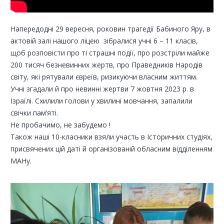
Напередодні 29 вересня, роковин трагедії Бабиного Яру, в
актовій залі нашого ліцею зібралися учні 6 – 11 класів,
щоб розповісти про ті страшні події, про розстріли майже
200 тисяч безневинних жертв, про Праведників Народів
світу, які рятували євреїв, ризикуючи власним життям.
Учні згадали й про невинні жертви 7 жовтня 2023 р. в
Ізраїлі. Схилили голови у хвилині мовчання, запалили
свічки пам’яті.
Не пробачимо, не забудемо !
Також наші 10-класники взяли участь в Історичних студіях,
присвячених цій даті й організованій обласним відділенням
МАНу.