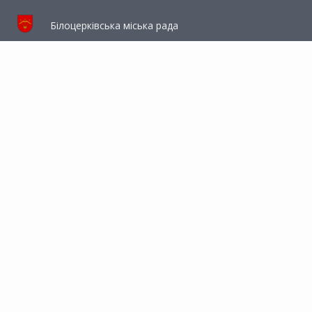
Білоцерківська міська рада
Офіс Президента України