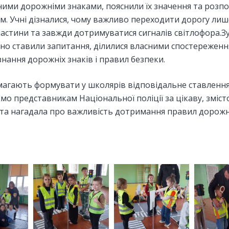
ними дорожніми знаками, пояснили їх значення та розпов
. Учні дізналися, чому важливо переходити дорогу лиш
частини та завжди дотримуватися сигналів світлофора.Зу
вно ставили запитання, ділилися власними спостереження
ання дорожніх знаків і правил безпеки.
магають формувати у школярів відповідальне ставлення
мо представникам Національної поліції за цікаву, зміст
ня та нагадала про важливість дотримання правил дорож