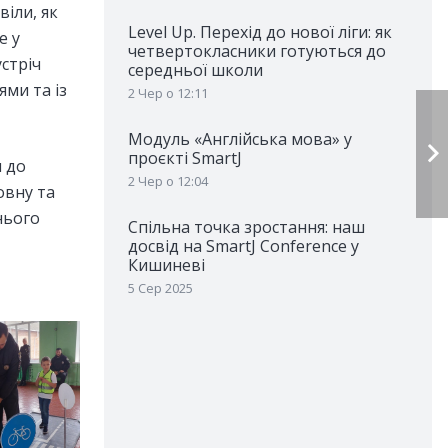
іли, як
Level Up. Перехід до нової ліги: як
е у
четвертокласники готуються до
стріч
середньої школи
ми та із
2 Чер о 12:11
Модуль «Англійська мова» у
проєкті SmartJ
 до
2 Чер о 12:04
овну та
нього
Спільна точка зростання: наш
досвід на SmartJ Conference у
Кишиневі
5 Сер 2025