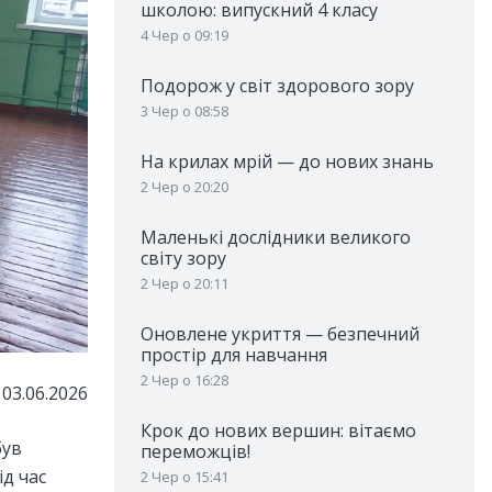
школою: випускний 4 класу
4 Чер о 09:19
Подорож у світ здорового зору
3 Чер о 08:58
На крилах мрій — до нових знань
2 Чер о 20:20
Маленькі дослідники великого
світу зору
2 Чер о 20:11
Оновлене укриття — безпечний
простір для навчання
2 Чер о 16:28
03.06.2026
Крок до нових вершин: вітаємо
був
переможців!
д час
2 Чер о 15:41