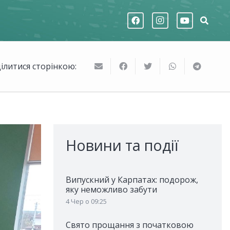
ілитися сторінкою:
Новини та події
Випускний у Карпатах: подорож,
яку неможливо забути
4 Чер о 09:25
Свято прощання з початковою