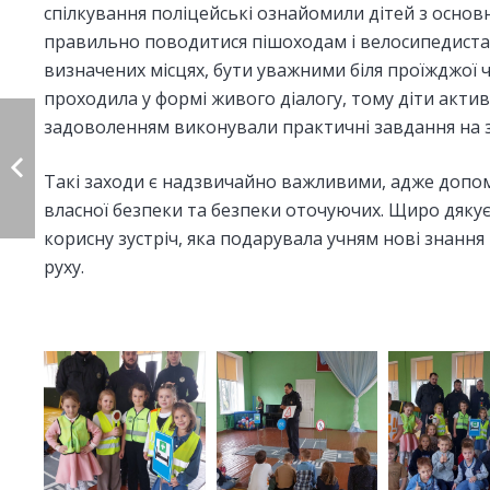
спілкування поліцейські ознайомили дітей з основ
правильно поводитися пішоходам і велосипедистам
визначених місцях, бути уважними біля проїжджої 
проходила у формі живого діалогу, тому діти акти
задоволенням виконували практичні завдання на зн
Такі заходи є надзвичайно важливими, адже допо
власної безпеки та безпеки оточуючих. Щиро дякує
корисну зустріч, яка подарувала учням нові знан
руху.