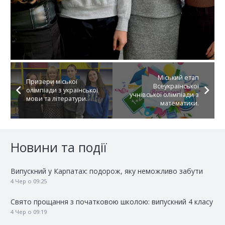
Міський етап
Призери міської
Всеукраїнської
олімпіади з української
учнівської олімпіади з
мови та літератури.
математики.
Новини та події
Випускний у Карпатах: подорож, яку неможливо забути
4 Чер о 09:25
Свято прощання з початковою школою: випускний 4 класу
4 Чер о 09:19