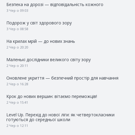
Безпека на дорозі — відповідальність кожного
3 Чер о 09:03
Подорож у світ здорового зору
3 Чер о 08:58
На крилах мрій — до нових знань
2 Чер о 20:20
Маленькі дослідники великого світу зору
2 Чер о 20:11
Оновлене укриття — безпечний простір для навчання
2 Чер о 16:28
Крок до нових вершин: вітаємо переможців!
2 Чер о 15:41
Level Up. Перехід до нової ліги: як четвертокласники
готуються до середньої школи
2 Чер о 12:11